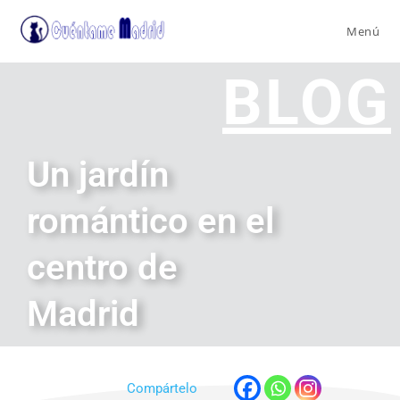
Menú
BLOG
Un jardín
romántico en el
centro de
Madrid
Compártelo